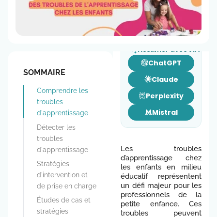
6 minutes de lecture
Résumer avec l’IA
ChatGPT
SOMMAIRE
Claude
Comprendre les
Perplexity
troubles
Mistral
d'apprentissage
Détecter les
troubles
Les troubles
d'apprentissage
d’apprentissage chez
Stratégies
les enfants en milieu
d'intervention et
éducatif représentent
un défi majeur pour les
de prise en charge
professionnels de la
Études de cas et
petite enfance. Ces
stratégies
troubles peuvent