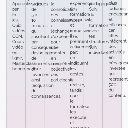
plus
expérience
Apprentissage
pédagogique
ludiques
la
ludiques,
de
par
Suivi
de
consolidation
engagean
formation
le
de
5 à
des
et
interactive
jeu,
la
10
connaissances
efficaces,
et
Quiz,
formation
minutes
et
car
immersive.
vidéos,
avec
qui
l’échange
elles
Ils
QCM,
les
suscitent
d’expériences
intègrent
prennent
Cours
structures
par
pour
des
activement
vidéo
Suivi
conséquent
une
activités
part
en
individuel
davantage
montée
en
en
ligne,
de
en
pédagogi
indiquant
Masterclass
concentration
compétences
inversée
les
hebdomadaire
et
collective
qui
gestes
favorisent
des
représent
à
ainsi
participants.
50%
réaliser,
l’acquisition
du
tandis
de
contenu.
que
connaissances.
le
formateur
les
exécute,
et