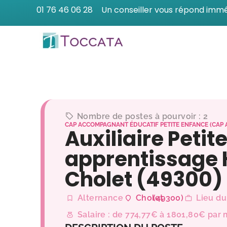
01 76 46 06 28
Un conseiller vous répond imm
Nombre de postes à pourvoir : 2
CAP ACCOMPAGNANT ÉDUCATIF PETITE ENFANCE (CAP 
Auxiliaire Petit
apprentissage 
Cholet (49300)
Alternance
Cholet
(49300)
Lieu du
Salaire : de 774,77€ à 1801,80€ par 