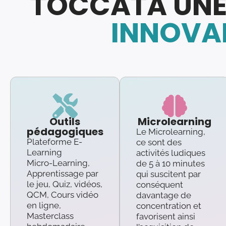
TOCCATA UNE
INNOVAN
Outils
Microlearning
pédagogiques
Le Microlearning,
Plateforme E-
ce sont des
Learning
activités ludiques
Micro-Learning,
de 5 à 10 minutes
Apprentissage par
qui suscitent par
le jeu, Quiz, vidéos,
conséquent
QCM, Cours vidéo
davantage de
en ligne,
concentration et
Masterclass
favorisent ainsi