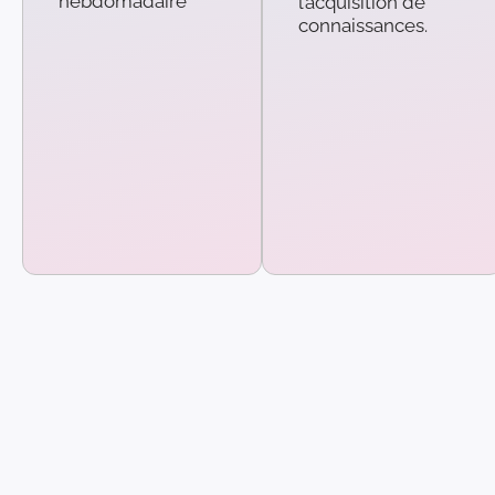
hebdomadaire
l’acquisition de
connaissances.