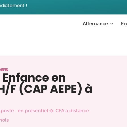
édiatement !
Alternance
En
AEPE)
e Enfance en
H/F (CAP AEPE) à
 poste : en présentiel
CFA à distance
mois