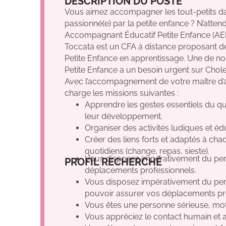
DESCRIPTION DU POSTE
Vous aimez accompagner les tout-petits d
passionné(e) par la petite enfance ? N’att
Accompagnant Éducatif Petite Enfance (AEP
Toccata est un CFA à distance proposant 
Petite Enfance en apprentissage. Une de nos
Petite Enfance a un besoin urgent sur Chole
Avec l’accompagnement de votre maître d’a
charge les missions suivantes :
Apprendre les gestes essentiels du q
leur développement.
Organiser des activités ludiques et édu
Créer des liens forts et adaptés à cha
quotidiens (change, repas, sieste).
Non
Oui
Oui
GE
Vous disposez impérativement du perm
PROFIL RECHERCHÉ
déplacements professionnels.
Vous disposez impérativement du permi
pouvoir assurer vos déplacements pr
Vous êtes une personne sérieuse, motiv
Vous appréciez le contact humain et a