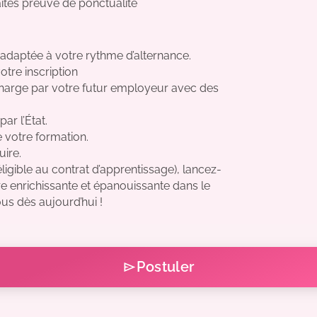
tes preuve de ponctualité
 adaptée à votre rythme d’alternance.
re inscription
charge par votre futur employeur avec des
ar l’État.
e votre formation.
ire.
ligible au contrat d’apprentissage), lancez-
re enrichissante et épanouissante dans le
us dès aujourd’hui !
Postuler