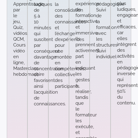
plus
expérience
Apprentissage
pédagogique
ludiques
la
ludiques,
de
par
Suivi
de
consolidation
engagean
formation
le
de
5 à
des
et
interactive
jeu,
la
10
connaissances
efficaces,
et
Quiz,
formation
minutes
et
car
immersive.
vidéos,
avec
qui
l’échange
elles
Ils
QCM,
les
suscitent
d’expériences
intègrent
prennent
Cours
structures
par
pour
des
activement
vidéo
Suivi
conséquent
une
activités
part
en
individuel
davantage
montée
en
en
ligne,
de
en
pédagogi
indiquant
Masterclass
concentration
compétences
inversée
les
hebdomadaire
et
collective
qui
gestes
favorisent
des
représent
à
ainsi
participants.
50%
réaliser,
l’acquisition
du
tandis
de
contenu.
que
connaissances.
le
formateur
les
exécute,
et