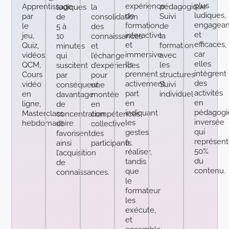
plus
expérience
Apprentissage
pédagogique
ludiques
la
ludiques,
de
par
Suivi
de
consolidation
engagean
formation
le
de
5 à
des
et
interactive
jeu,
la
10
connaissances
efficaces,
et
Quiz,
formation
minutes
et
car
immersive.
vidéos,
avec
qui
l’échange
elles
Ils
QCM,
les
suscitent
d’expériences
intègrent
prennent
Cours
structures
par
pour
des
activement
vidéo
Suivi
conséquent
une
activités
part
en
individuel
davantage
montée
en
en
ligne,
de
en
pédagogi
indiquant
Masterclass
concentration
compétences
inversée
les
hebdomadaire
et
collective
qui
gestes
favorisent
des
représent
à
ainsi
participants.
50%
réaliser,
l’acquisition
du
tandis
de
contenu.
que
connaissances.
le
formateur
les
exécute,
et