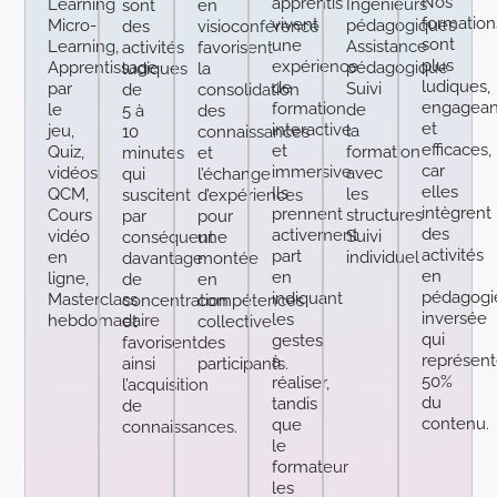
Nos
apprentis
Learning
Ingénieurs
sont
en
formation
vivent
Micro-
pédagogiques
des
visioconférence
sont
une
Learning,
Assistance
activités
favorisent
plus
expérience
Apprentissage
pédagogique
ludiques
la
ludiques,
de
par
Suivi
de
consolidation
engagean
formation
le
de
5 à
des
et
interactive
jeu,
la
10
connaissances
efficaces,
et
Quiz,
formation
minutes
et
car
immersive.
vidéos,
avec
qui
l’échange
elles
Ils
QCM,
les
suscitent
d’expériences
intègrent
prennent
Cours
structures
par
pour
des
activement
vidéo
Suivi
conséquent
une
activités
part
en
individuel
davantage
montée
en
en
ligne,
de
en
pédagogi
indiquant
Masterclass
concentration
compétences
inversée
les
hebdomadaire
et
collective
qui
gestes
favorisent
des
représent
à
ainsi
participants.
50%
réaliser,
l’acquisition
du
tandis
de
contenu.
que
connaissances.
le
formateur
les