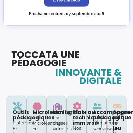
Prochaine rentrée : 07 septembre 2026
TOCCATA UNE
PÉDAGOGIE
INNOVANTE &
DIGITALE
Outils
Microlearning
Masterclass
Plateau
Accompagne
Appren
pédagogiques
technique
pédagogique
par
Le
Les
immersif
le
Plateforme
Formateurs
Microlearning,
classes
jeu
Nos
E-
spécialisés
ce
virtuelles