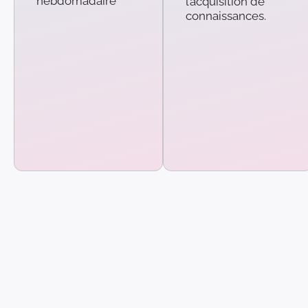
hebdomadaire
l’acquisition de
connaissances.