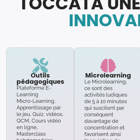
TOCCATA UNE
INNOVAN
Outils
Microlearning
pédagogiques
Le Microlearning,
Plateforme E-
ce sont des
Learning
activités ludiques
Micro-Learning,
de 5 à 10 minutes
Apprentissage par
qui suscitent par
le jeu, Quiz, vidéos,
conséquent
QCM, Cours vidéo
davantage de
en ligne,
concentration et
Masterclass
favorisent ainsi