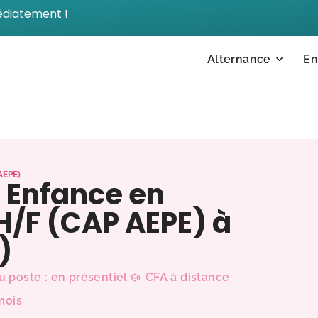
édiatement !
Alternance
En
AEPE)
e Enfance en
H/F (CAP AEPE) à
)
u poste : en présentiel
CFA à distance
mois