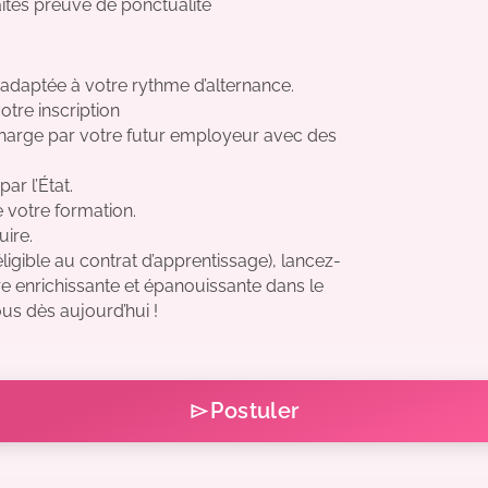
tes preuve de ponctualité
 adaptée à votre rythme d’alternance.
re inscription
charge par votre futur employeur avec des
ar l’État.
e votre formation.
ire.
ligible au contrat d’apprentissage), lancez-
re enrichissante et épanouissante dans le
us dès aujourd’hui !
Postuler