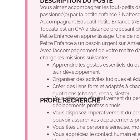
DESCRIPTION DU POSTE
Vous aimez accompagner les tout-petits d
passionné(e) par la petite enfance ? N’att
Accompagnant Éducatif Petite Enfance (AEP
Toccata est un CFA à distance proposant 
Petite Enfance en apprentissage. Une de nos
Petite Enfance a un besoin urgent sur Amie
Avec l’accompagnement de votre maître d’a
charge les missions suivantes :
Apprendre les gestes essentiels du q
leur développement.
Organiser des activités ludiques et édu
Créer des liens forts et adaptés à cha
quotidiens (change, repas, sieste).
Non
Oui
Oui
GE
Vous disposez impérativement du perm
PROFIL RECHERCHÉ
déplacements professionnels.
Vous disposez impérativement du permi
pouvoir assurer vos déplacements pr
Vous êtes une personne sérieuse, motiv
Vous appréciez le contact humain et a