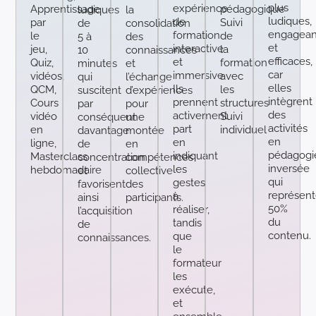
plus
expérience
Apprentissage
pédagogique
ludiques
la
ludiques,
de
par
Suivi
de
consolidation
engagean
formation
le
de
5 à
des
et
interactive
jeu,
la
10
connaissances
efficaces,
et
Quiz,
formation
minutes
et
car
immersive.
vidéos,
avec
qui
l’échange
elles
Ils
QCM,
les
suscitent
d’expériences
intègrent
prennent
Cours
structures
par
pour
des
activement
vidéo
Suivi
conséquent
une
activités
part
en
individuel
davantage
montée
en
en
ligne,
de
en
pédagogi
indiquant
Masterclass
concentration
compétences
inversée
les
hebdomadaire
et
collective
qui
gestes
favorisent
des
représent
à
ainsi
participants.
50%
réaliser,
l’acquisition
du
tandis
de
contenu.
que
connaissances.
le
formateur
les
exécute,
et