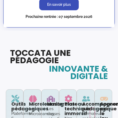
En savoir plus
Prochaine rentrée : 07 septembre 2026
TOCCATA UNE
PÉDAGOGIE
INNOVANTE &
DIGITALE
Outils
Microlearning
Masterclass
Plateau
Accompagne
Appren
pédagogiques
technique
pédagogique
par
Le
Les
immersif
le
Plateforme
Formateurs
Microlearning,
classes