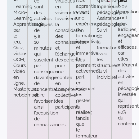
jeu
Nos
E-
spécialisés
ce
virtuelles
Nos
apprentis
Learning
Ingénieurs
sont
en
formation
vivent
Micro-
pédagogiques
des
visioconférence
sont
une
Learning,
Assistance
activités
favorisent
plus
expérience
Apprentissage
pédagogique
ludiques
la
ludiques,
de
par
Suivi
de
consolidation
engagean
formation
le
de
5 à
des
et
interactive
jeu,
la
10
connaissances
efficaces,
et
Quiz,
formation
minutes
et
car
immersive.
vidéos,
avec
qui
l’échange
elles
Ils
QCM,
les
suscitent
d’expériences
intègrent
prennent
Cours
structures
par
pour
des
activement
vidéo
Suivi
conséquent
une
activités
part
en
individuel
davantage
montée
en
en
ligne,
de
en
pédagogi
indiquant
Masterclass
concentration
compétences
inversée
les
hebdomadaire
et
collective
qui
gestes
favorisent
des
représent
à
ainsi
participants.
50%
réaliser,
l’acquisition
du
tandis
de
contenu.
que
connaissances.
le
formateur