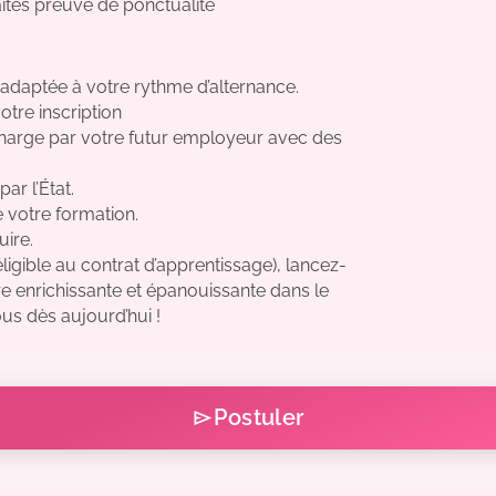
tes preuve de ponctualité
 adaptée à votre rythme d’alternance.
re inscription
charge par votre futur employeur avec des
ar l’État.
e votre formation.
ire.
ligible au contrat d’apprentissage), lancez-
re enrichissante et épanouissante dans le
us dès aujourd’hui !
Postuler