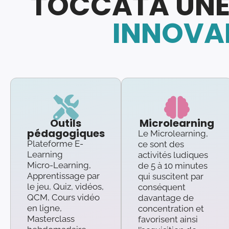
TOCCATA UNE
INNOVAN
Outils
Microlearning
pédagogiques
Le Microlearning,
Plateforme E-
ce sont des
Learning
activités ludiques
Micro-Learning,
de 5 à 10 minutes
Apprentissage par
qui suscitent par
le jeu, Quiz, vidéos,
conséquent
QCM, Cours vidéo
davantage de
en ligne,
concentration et
Masterclass
favorisent ainsi