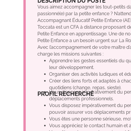
DESCRIPTION DU POSTE
Vous aimez accompagner les tout-petits d
passionné(e) par la petite enfance ? N’att
Accompagnant Éducatif Petite Enfance (AEP
Toccata est un CFA à distance proposant 
Petite Enfance en apprentissage. Une de nos
Petite Enfance a un besoin urgent sur La R
Avec l’accompagnement de votre maître d’a
charge les missions suivantes :
Apprendre les gestes essentiels du q
leur développement.
Organiser des activités ludiques et édu
Créer des liens forts et adaptés à cha
quotidiens (change, repas, sieste).
Non
Oui
Oui
GE
Vous disposez impérativement du perm
PROFIL RECHERCHÉ
déplacements professionnels.
Vous disposez impérativement du permi
pouvoir assurer vos déplacements pr
Vous êtes une personne sérieuse, motiv
Vous appréciez le contact humain et a