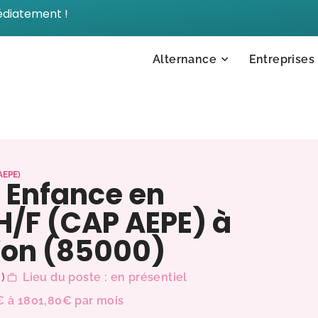
édiatement !
Alternance
Entreprises
AEPE)
e Enfance en
H/F (CAP AEPE) à
Yon (85000)
)
Lieu du poste : en présentiel
7€ à 1801,80€ par mois