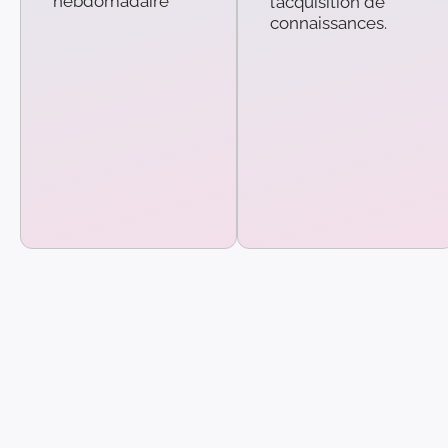
hebdomadaire
l’acquisition de
connaissances.