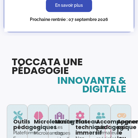
En savoir plus
Prochaine rentrée : 07 septembre 2026
TOCCATA UNE
PÉDAGOGIE
INNOVANTE &
DIGITALE
Outils
Microlearning
Masterclass
Plateau
Accompagne
Appren
pédagogiques
technique
pédagogique
par
Le
Les
immersif
le
Plateforme
Formateurs
Microlearning,
classes