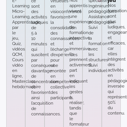
jeu
Nos
E-
spécialisés
ce
virtuelles
Nos
apprentis
Learning
Ingénieurs
sont
en
formation
vivent
Micro-
pédagogiques
des
visioconférence
sont
une
Learning,
Assistance
activités
favorisent
plus
expérience
Apprentissage
pédagogique
ludiques
la
ludiques,
de
par
Suivi
de
consolidation
engagean
formation
le
de
5 à
des
et
interactive
jeu,
la
10
connaissances
efficaces,
et
Quiz,
formation
minutes
et
car
immersive.
vidéos,
avec
qui
l’échange
elles
Ils
QCM,
les
suscitent
d’expériences
intègrent
prennent
Cours
structures
par
pour
des
activement
vidéo
Suivi
conséquent
une
activités
part
en
individuel
davantage
montée
en
en
ligne,
de
en
pédagogi
indiquant
Masterclass
concentration
compétences
inversée
les
hebdomadaire
et
collective
qui
gestes
favorisent
des
représent
à
ainsi
participants.
50%
réaliser,
l’acquisition
du
tandis
de
contenu.
que
connaissances.
le
formateur