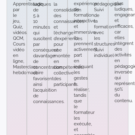
plus
expérience
Apprentissage
pédagogique
ludiques
la
ludiques,
de
par
Suivi
de
consolidation
engagean
formation
le
de
5 à
des
et
interactive
jeu,
la
10
connaissances
efficaces,
et
Quiz,
formation
minutes
et
car
immersive.
vidéos,
avec
qui
l’échange
elles
Ils
QCM,
les
suscitent
d’expériences
intègrent
prennent
Cours
structures
par
pour
des
activement
vidéo
Suivi
conséquent
une
activités
part
en
individuel
davantage
montée
en
en
ligne,
de
en
pédagogi
indiquant
Masterclass
concentration
compétences
inversée
les
hebdomadaire
et
collective
qui
gestes
favorisent
des
représent
à
ainsi
participants.
50%
réaliser,
l’acquisition
du
tandis
de
contenu.
que
connaissances.
le
formateur
les
exécute,
et