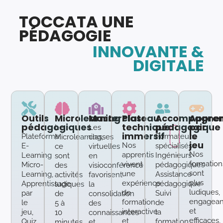
TOCCATA UNE
PÉDAGOGIE
INNOVANTE &
DIGITALE
Outils
Microlearning
Masterclass
Plateau
Accompagne
Appren
pédagogiques
technique
pédagogique
par
Le
Les
immersif
le
Plateforme
Formateurs
Microlearning,
classes
jeu
Nos
E-
spécialisés
ce
virtuelles
Nos
apprentis
Learning
Ingénieurs
sont
en
formation
vivent
Micro-
pédagogiques
des
visioconférence
sont
une
Learning,
Assistance
activités
favorisent
plus
expérience
Apprentissage
pédagogique
ludiques
la
ludiques,
de
par
Suivi
de
consolidation
engagean
formation
le
de
5 à
des
et
interactive
jeu,
la
10
connaissances
efficaces,
et
Quiz,
formation
minutes
et