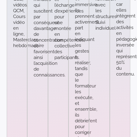
car
immersive.
vidéos,
avec
qui
l’échange
elles
Ils
QCM,
les
suscitent
d’expériences
intègrent
prennent
Cours
structures
par
pour
des
activement
vidéo
Suivi
conséquent
une
activités
part
en
individuel
davantage
montée
en
en
ligne,
de
en
pédagogi
indiquant
Masterclass
concentration
compétences
inversée
les
hebdomadaire
et
collective
qui
gestes
favorisent
des
représent
à
ainsi
participants.
50%
réaliser,
l’acquisition
du
tandis
de
contenu.
que
connaissances.
le
formateur
les
exécute,
et
ensemble,
ils
débriefent
pour
corriger