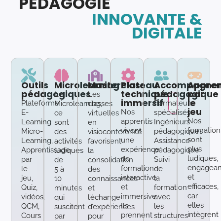
PÉDAGOGIE
INNOVANTE &
DIGITALE
Outils
Microlearning
Masterclass
Plateau
Accompagne
Appren
pédagogiques
technique
pédagogique
par
Le
Les
immersif
le
Plateforme
Formateurs
Microlearning,
classes
jeu
Nos
E-
spécialisés
ce
virtuelles
Nos
apprentis
Learning
Ingénieurs
sont
en
formation
vivent
Micro-
pédagogiques
des
visioconférence
sont
une
Learning,
Assistance
activités
favorisent
plus
expérience
Apprentissage
pédagogique
ludiques
la
ludiques,
de
par
Suivi
de
consolidation
engagean
formation
le
de
5 à
des
et
interactive
jeu,
la
10
connaissances
efficaces,
et
Quiz,
formation
minutes
et
car
immersive.
vidéos,
avec
qui
l’échange
elles
Ils
QCM,
les
suscitent
d’expériences
intègrent
prennent
Cours
structures
par
pour