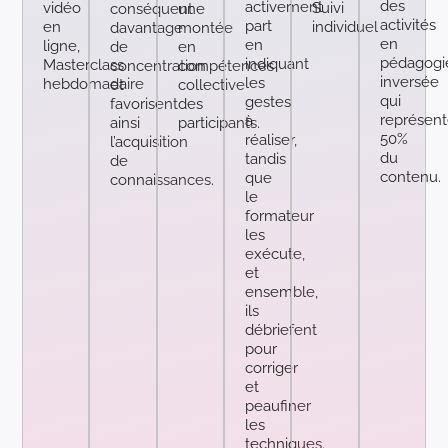
des
activement
vidéo
Suivi
conséquent
une
activités
part
en
individuel
davantage
montée
en
en
ligne,
de
en
pédagogi
indiquant
Masterclass
concentration
compétences
inversée
les
hebdomadaire
et
collective
qui
gestes
favorisent
des
représent
à
ainsi
participants.
50%
réaliser,
l’acquisition
du
tandis
de
contenu.
que
connaissances.
le
formateur
les
exécute,
et
ensemble,
ils
débriefent
pour
corriger
et
peaufiner
les
techniques.