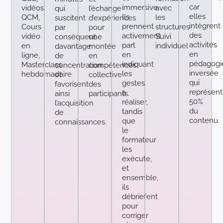
car
immersive.
vidéos,
avec
qui
l’échange
elles
Ils
QCM,
les
suscitent
d’expériences
intègrent
prennent
Cours
structures
par
pour
des
activement
vidéo
Suivi
conséquent
une
activités
part
en
individuel
davantage
montée
en
en
ligne,
de
en
pédagogi
indiquant
Masterclass
concentration
compétences
inversée
les
hebdomadaire
et
collective
qui
gestes
favorisent
des
représent
à
ainsi
participants.
50%
réaliser,
l’acquisition
du
tandis
de
contenu.
que
connaissances.
le
formateur
les
exécute,
et
ensemble,
ils
débriefent
pour
corriger