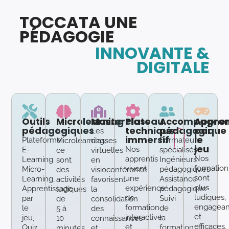
TOCCATA UNE
PÉDAGOGIE
INNOVANTE &
DIGITALE
Outils
Microlearning
Masterclass
Plateau
Accompagne
Appren
pédagogiques
technique
pédagogique
par
Le
Les
immersif
le
Plateforme
Formateurs
Microlearning,
classes
jeu
Nos
E-
spécialisés
ce
virtuelles
Nos
apprentis
Learning
Ingénieurs
sont
en
formation
vivent
Micro-
pédagogiques
des
visioconférence
sont
une
Learning,
Assistance
activités
favorisent
plus
expérience
Apprentissage
pédagogique
ludiques
la
ludiques,
de
par
Suivi
de
consolidation
engagean
formation
le
de
5 à
des
et
interactive
jeu,
la
10
connaissances
efficaces,
et
Quiz,
formation
minutes
et