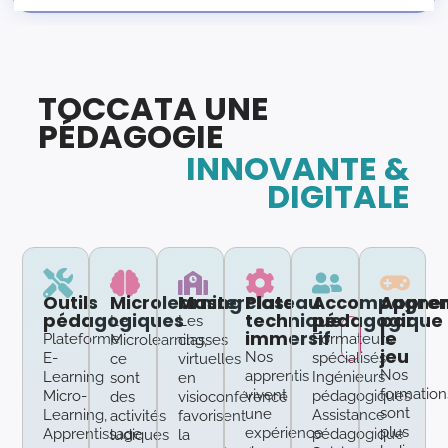
TOCCATA UNE
PÉDAGOGIE
INNOVANTE &
DIGITALE
Outils
Microlearning
Masterclass
Plateau
Accompagne
Appren
pédagogiques
technique
pédagogique
par
Le
Les
immersif
le
Plateforme
Formateurs
Microlearning,
classes
jeu
Nos
E-
spécialisés
ce
virtuelles
Nos
apprentis
Learning
Ingénieurs
sont
en
formation
vivent
Micro-
pédagogiques
des
visioconférence
sont
une
Learning,
Assistance
activités
favorisent
plus
expérience
Apprentissage
pédagogique
ludiques
la