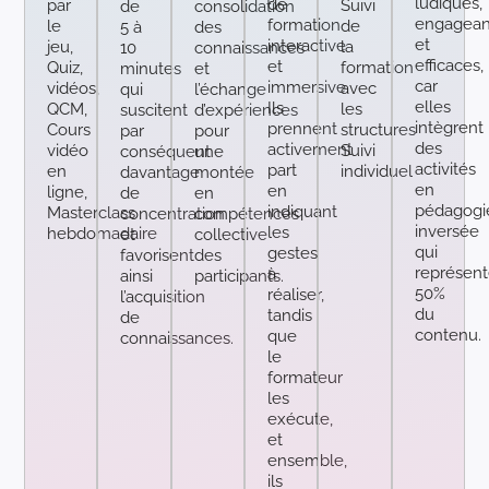
ludiques,
de
par
Suivi
de
consolidation
engagean
formation
le
de
5 à
des
et
interactive
jeu,
la
10
connaissances
efficaces,
et
Quiz,
formation
minutes
et
car
immersive.
vidéos,
avec
qui
l’échange
elles
Ils
QCM,
les
suscitent
d’expériences
intègrent
prennent
Cours
structures
par
pour
des
activement
vidéo
Suivi
conséquent
une
activités
part
en
individuel
davantage
montée
en
en
ligne,
de
en
pédagogi
indiquant
Masterclass
concentration
compétences
inversée
les
hebdomadaire
et
collective
qui
gestes
favorisent
des
représent
à
ainsi
participants.
50%
réaliser,
l’acquisition
du
tandis
de
contenu.
que
connaissances.
le
formateur
les
exécute,
et
ensemble,
ils