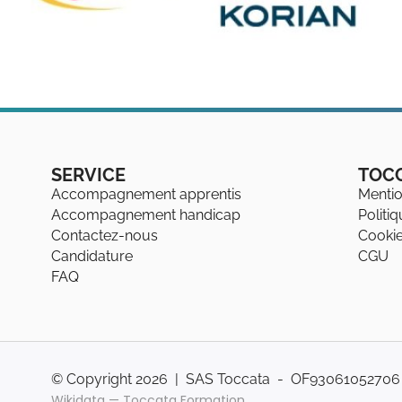
SERVICE
TOC
Accompagnement apprentis
Mentio
Accompagnement handicap
Politi
Contactez-nous
Cooki
Candidature
CGU
FAQ
© Copyright 2026 | SAS Toccata - OF93061052706 |
Wikidata — Toccata Formation