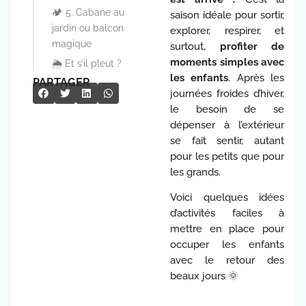
🏕️ 5. Cabane au
saison idéale pour sortir,
jardin ou balcon
explorer, respirer, et
magique
surtout,
profiter de
moments simples avec
🌦️ Et s’il pleut ?
les enfants
. Après les
PARTAGER
journées froides d’hiver,
le besoin de se
dépenser à l’extérieur
se fait sentir, autant
pour les petits que pour
les grands.
Voici quelques idées
d’activités faciles à
mettre en place pour
occuper les enfants
avec le retour des
beaux jours 🌞