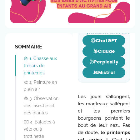
3 minutes de lecture
Résumer avec l’IA
ChatGPT
SOMMAIRE
Claude
🌼 1. Chasse aux
Perplexity
trésors de
Mistral
printemps
🎨 2. Peinture en
plein air
Les jours s’allongent,
🐞 3. Observation
les manteaux s’allègent
des insectes et
et les premiers
des plantes
bourgeons pointent le
🚴‍♀️ 4. Balades à
bout de leur nez… Pas
vélo ou à
de doute,
le printemps
trottinette
est arrivé !
C’est la