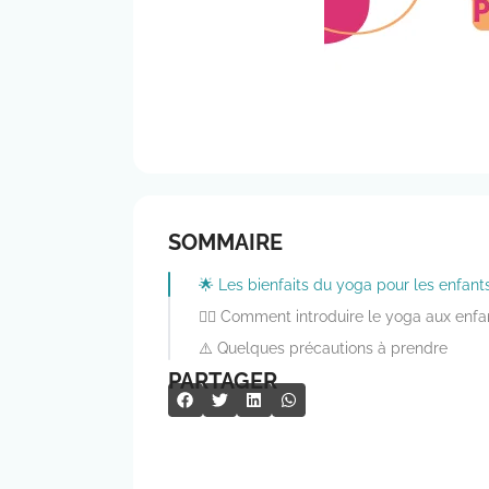
SOMMAIRE
🌟 Les bienfaits du yoga pour les enfant
🏋️‍♂️ Comment introduire le yoga aux enfa
⚠️ Quelques précautions à prendre
PARTAGER