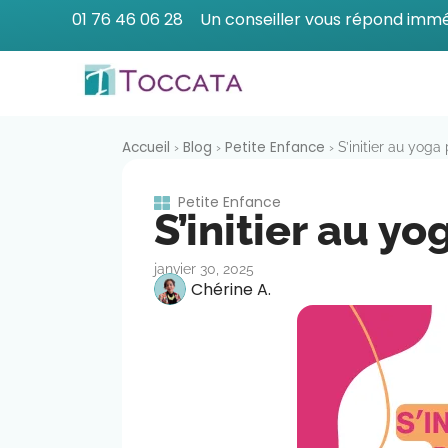
01 76 46 06 28
Un conseiller vous répond imm
Accueil
Blog
Petite Enfance
›
›
›
S’initier au yoga
Petite Enfance
S’initier au y
janvier 30, 2025
Chérine A.