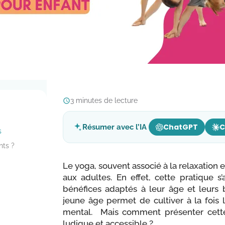
3 minutes de lecture
ChatGPT
C
Résumer avec l’IA
s
nts ?
Le yoga, souvent associé à la relaxation et
aux adultes.
En effet, cette pratique s
bénéfices adaptés à leur âge et leurs b
jeune âge permet de cultiver à la fois 
mental. Mais comment présenter cette
ludique et accessible ?